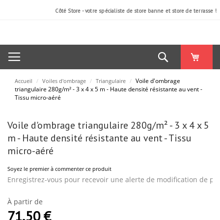
Côté Store - votre spécialiste de store banne et store de terrasse !
Rechercher
Voile d'ombrage
Accueil
/
Voiles d'ombrage
/
Triangulaire
/
triangulaire 280g/m² - 3 x 4 x 5 m - Haute densité résistante au vent -
Tissu micro-aéré
Skip
Skip
Voile d'ombrage triangulaire 280g/m² - 3 x 4 x 5
to
to
the
the
m - Haute densité résistante au vent - Tissu
end
beginning
of
of
micro-aéré
the
the
images
images
Soyez le premier à commenter ce produit
gallery
gallery
Enregistrez-vous pour recevoir une alerte de modification de pri
À partir de
71,50 €