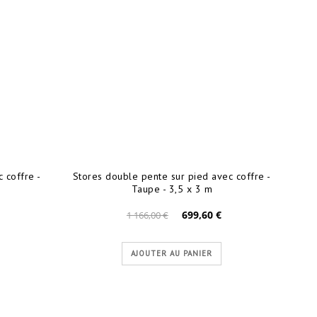
 coffre -
Stores double pente sur pied avec coffre -
Taupe - 3,5 x 3 m
699,60 €
1 166,00 €
AJOUTER AU PANIER