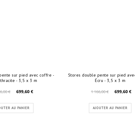
pente sur pied avec coffre -
Stores double pente sur pied avec
nthracite - 3,5 x 3 m
Écru - 3,5 x 3 m
699,60 €
699,60 €
6,00 €
1 166,00 €
OUTER AU PANIER
AJOUTER AU PANIER