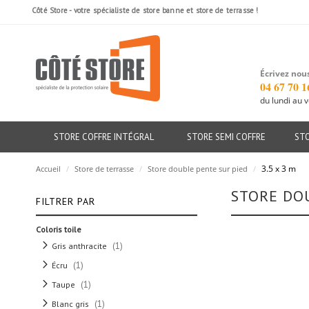
Côté Store - votre spécialiste de store banne et store de terrasse !
Écrivez nous
04 67 70 1
du lundi au 
STORE COFFRE INTÉGRAL
STORE SEMI COFFRE
ST
3.5 x 3 m
Accueil
/
Store de terrasse
/
Store double pente sur pied
/
STORE DO
FILTRER PAR
Coloris toile
article
1
Gris anthracite
article
1
Écru
article
1
Taupe
article
1
Blanc gris