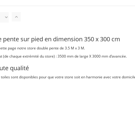
Par
ordre
décroissant
e pente sur pied en dimension 350 x 300 cm
ette page notre store double pente de 3.5 M x 3 M.
t (de chaque extrémité du store) : 3500 mm de large X 3000 mm d’avancée.
ute qualité
 toiles sont disponibles pour que votre store soit en harmonie avec votre domicile :