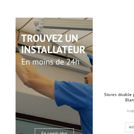
Stores double 
Blan
1 16
AJ