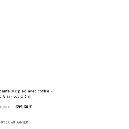
pente sur pied avec coffre -
c Gris - 3,5 x 3 m
699,60 €
6,00 €
OUTER AU PANIER