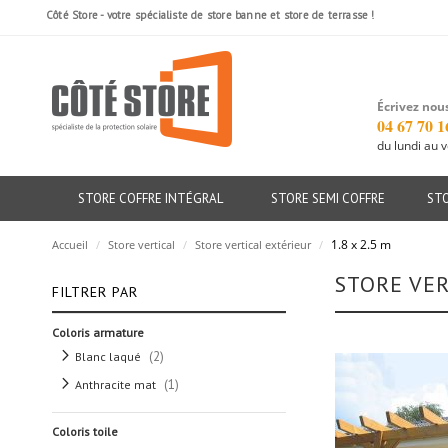
Côté Store - votre spécialiste de store banne et store de terrasse !
Écrivez nous
04 67 70 1
du lundi au 
STORE COFFRE INTÉGRAL
STORE SEMI COFFRE
ST
1.8 x 2.5 m
Accueil
/
Store vertical
/
Store vertical extérieur
/
STORE VER
FILTRER PAR
Coloris armature
articles
2
Blanc laqué
article
1
Anthracite mat
Coloris toile