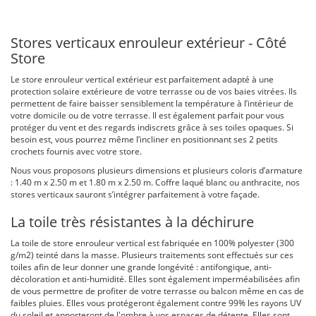
Stores verticaux enrouleur extérieur - Côté
Store
Le store enrouleur vertical extérieur est parfaitement adapté à une
protection solaire extérieure de votre terrasse ou de vos baies vitrées. Ils
permettent de faire baisser sensiblement la température à l’intérieur de
votre domicile ou de votre terrasse. Il est également parfait pour vous
protéger du vent et des regards indiscrets grâce à ses toiles opaques. Si
besoin est, vous pourrez même l’incliner en positionnant ses 2 petits
crochets fournis avec votre store.
Nous vous proposons plusieurs dimensions et plusieurs coloris d’armature
: 1.40 m x 2.50 m et 1.80 m x 2.50 m. Coffre laqué blanc ou anthracite, nos
stores verticaux sauront s’intégrer parfaitement à votre façade.
La toile très résistantes à la déchirure
La toile de store enrouleur vertical est fabriquée en 100% polyester (300
g/m2) teinté dans la masse. Plusieurs traitements sont effectués sur ces
toiles afin de leur donner une grande longévité : antifongique, anti-
décoloration et anti-humidité. Elles sont également imperméabilisées afin
de vous permettre de profiter de votre terrasse ou balcon même en cas de
faibles pluies. Elles vous protégeront également contre 99% les rayons UV
du soleil et apporteront de l'ombre à vos espaces de détente. Elles sont