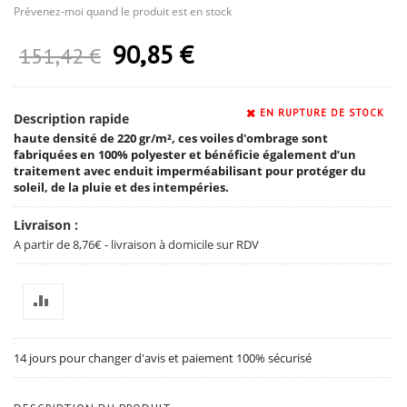
Prévenez-moi quand le produit est en stock
90,85 €
Prix Spécial
151,42 €
EN RUPTURE DE STOCK
Description rapide
haute densité de 220 gr/m², ces voiles d'ombrage sont
fabriquées en 100% polyester et bénéficie également d’un
traitement avec enduit imperméabilisant pour protéger du
soleil, de la pluie et des intempéries.
Livraison :
A partir de 8,76€ - livraison à domicile sur RDV
14 jours pour changer d'avis et paiement 100% sécurisé