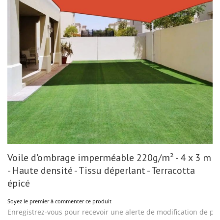
gallery
Skip
Voile d'ombrage imperméable 220g/m² - 4 x 3 m
to
the
- Haute densité - Tissu déperlant - Terracotta
beginning
of
épicé
the
images
Soyez le premier à commenter ce produit
gallery
Enregistrez-vous pour recevoir une alerte de modification de pri