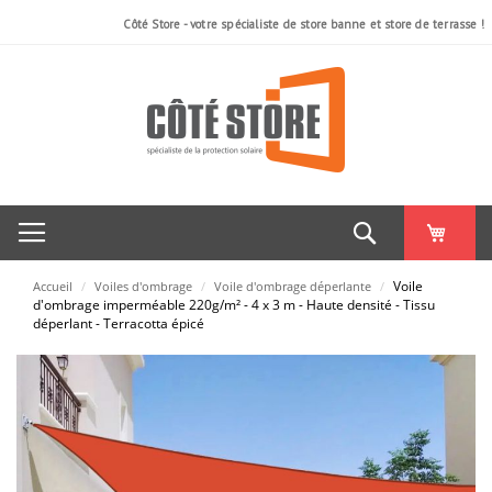
AU
AU
AU
AU
AU
AU
Côté Store - votre spécialiste de store banne et store de terrasse !
COMPARATEUR
COMPARATEUR
COMPARATEUR
COMPARATEUR
COMPARATEUR
COMPARATEUR
Rechercher
Voile
Accueil
/
Voiles d'ombrage
/
Voile d'ombrage déperlante
/
d'ombrage imperméable 220g/m² - 4 x 3 m - Haute densité - Tissu
déperlant - Terracotta épicé
Skip
to
the
end
of
the
images