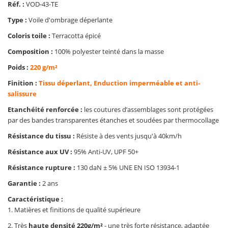
Réf. :
VOD-43-TE
Type :
Voile d'ombrage déperlante
Coloris toile :
Terracotta épicé
Composition :
100% polyester teinté dans la masse
Poids :
220 g/m²
Finition :
Tissu déperlant, Enduction imperméable et anti-
salissure
Etanchéité renforcée :
les coutures d’assemblages sont protégées
par des bandes transparentes étanches et soudées par thermocollage
Résistance du tissu :
Résiste à des vents jusqu'à 40km/h
Résistance aux UV :
95% Anti-UV, UPF 50+
Résistance rupture :
130 daN ± 5% UNE EN ISO 13934-1
Garantie :
2 ans
Caractéristique :
1. Matières et finitions de qualité supérieure
2. Très
haute densité 220g/m²
- une très forte résistance, adaptée