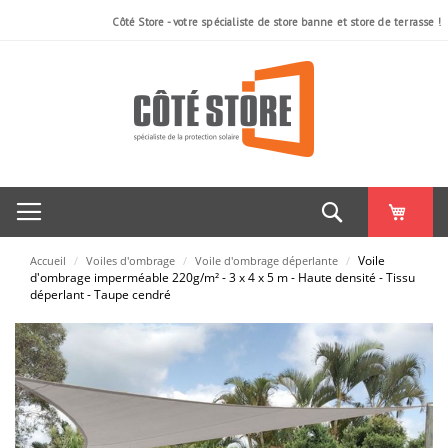
AU
AU
AU
AU
AU
AU
Côté Store - votre spécialiste de store banne et store de terrasse !
COMPARATEUR
COMPARATEUR
COMPARATEUR
COMPARATEUR
COMPARATEUR
COMPARATEUR
Rechercher
Voile
Accueil
/
Voiles d'ombrage
/
Voile d'ombrage déperlante
/
d'ombrage imperméable 220g/m² - 3 x 4 x 5 m - Haute densité - Tissu
déperlant - Taupe cendré
Skip
to
the
end
of
the
images