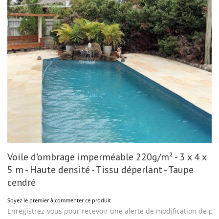
gallery
Skip
Voile d'ombrage imperméable 220g/m² - 3 x 4 x
to
the
5 m - Haute densité - Tissu déperlant - Taupe
beginning
of
cendré
the
images
Soyez le premier à commenter ce produit
gallery
Enregistrez-vous pour recevoir une alerte de modification de pri