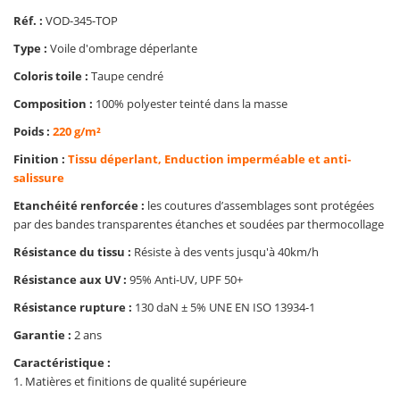
Réf. :
VOD-345-TOP
Type :
Voile d'ombrage déperlante
Coloris toile :
Taupe cendré
Composition :
100% polyester teinté dans la masse
Poids :
220 g/m²
Finition :
Tissu déperlant, Enduction imperméable et anti-
salissure
Etanchéité renforcée :
les coutures d’assemblages sont protégées
par des bandes transparentes étanches et soudées par thermocollage
Résistance du tissu :
Résiste à des vents jusqu'à 40km/h
Résistance aux UV :
95% Anti-UV, UPF 50+
Résistance rupture :
130 daN ± 5% UNE EN ISO 13934-1
Garantie :
2 ans
Caractéristique :
1. Matières et finitions de qualité supérieure