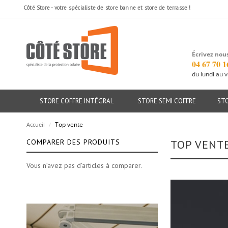
Côté Store - votre spécialiste de store banne et store de terrasse !
Écrivez nous
04 67 70 1
du lundi au 
STORE COFFRE INTÉGRAL
STORE SEMI COFFRE
ST
Top vente
Accueil
/
COMPARER DES PRODUITS
TOP VENT
Vous n’avez pas d’articles à comparer.