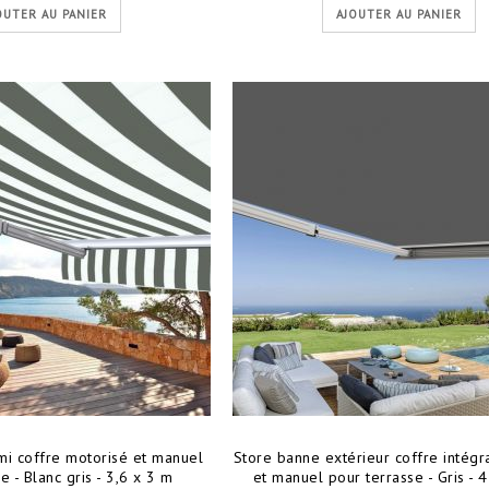
OUTER AU PANIER
AJOUTER AU PANIER
LLE
STORE
TION
EXTÉRIEUR
aux choix
Découvrir tous nos gammes de store
banne motorisé ou manuel
IR
DÉCOUVRIR
i coffre motorisé et manuel
Store banne extérieur coffre intégr
e - Blanc gris - 3,6 x 3 m
et manuel pour terrasse - Gris - 