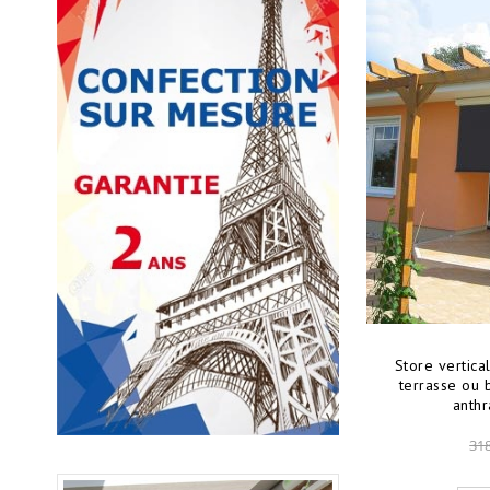
Store vertica
terrasse ou b
anthr
318