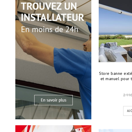
Store banne exté
et manuel pour te
2 116
AJ