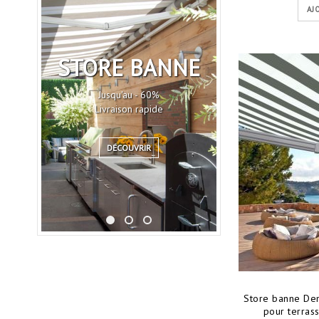
AJ
STORE BANNE
NOUVE
COLLEC
Jusqu'au - 60%
Livraison rapide
Plus 15 coloris 
DÉCOUVRIR
DÉCOUVR
Store banne Dem
pour terrass