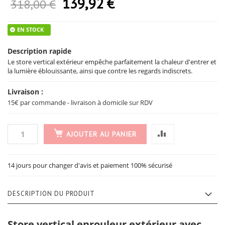
139,92 €
Prix Spécial
318,00 €
EN STOCK
Description rapide
Le store vertical extérieur empêche parfaitement la chaleur d'entrer et
la lumière éblouissante, ainsi que contre les regards indiscrets.
Livraison :
15€ par commande - livraison à domicile sur RDV
AJOUTER AU PANIER
14 jours pour changer d'avis et paiement 100% sécurisé
DESCRIPTION DU PRODUIT
Store vertical enrouleur extérieur avec