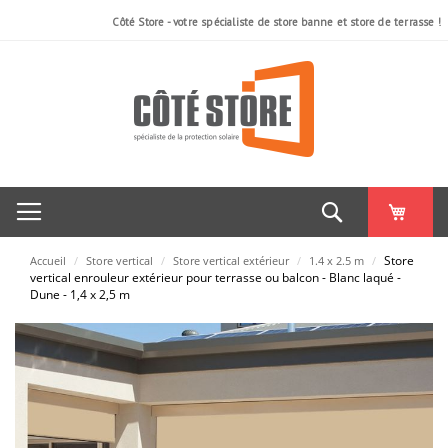
Côté Store - votre spécialiste de store banne et store de terrasse !
Rechercher
Store
Accueil
/
Store vertical
/
Store vertical extérieur
/
1.4 x 2.5 m
/
vertical enrouleur extérieur pour terrasse ou balcon - Blanc laqué -
Dune - 1,4 x 2,5 m
Skip
to
the
end
of
the
images