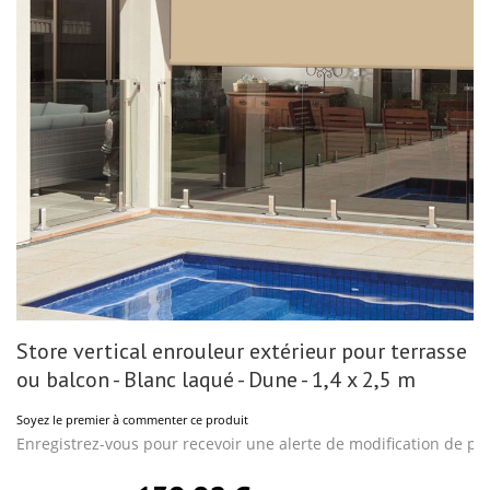
gallery
Skip
Store vertical enrouleur extérieur pour terrasse
to
the
ou balcon - Blanc laqué - Dune - 1,4 x 2,5 m
beginning
of
Soyez le premier à commenter ce produit
the
images
Enregistrez-vous pour recevoir une alerte de modification de pri
gallery