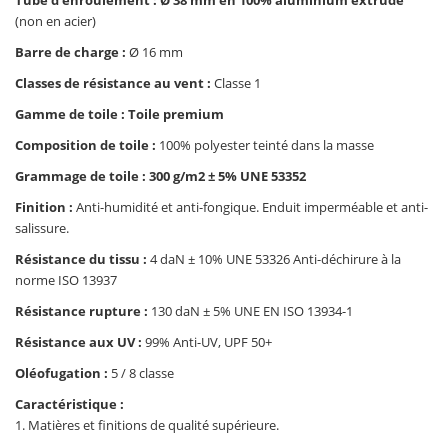
Tube d'enroulement : Ø 38 mm en 100% aluminium extrudé
(non en acier)
Barre de charge :
Ø 16 mm
Classes de résistance au vent :
Classe 1
Gamme de toile : Toile premium
Composition de toile :
100% polyester teinté dans la masse
Grammage de toile : 300 g/m2 ± 5% UNE 53352
Finition :
Anti-humidité et anti-fongique. Enduit imperméable et anti-
salissure.
Résistance du tissu :
4 daN ± 10% UNE 53326 Anti-déchirure à la
norme ISO 13937
Résistance rupture :
130 daN ± 5% UNE EN ISO 13934-1
Résistance aux UV :
99% Anti-UV, UPF 50+
Oléofugation :
5 / 8 classe
Caractéristique :
1. Matières et finitions de qualité supérieure.