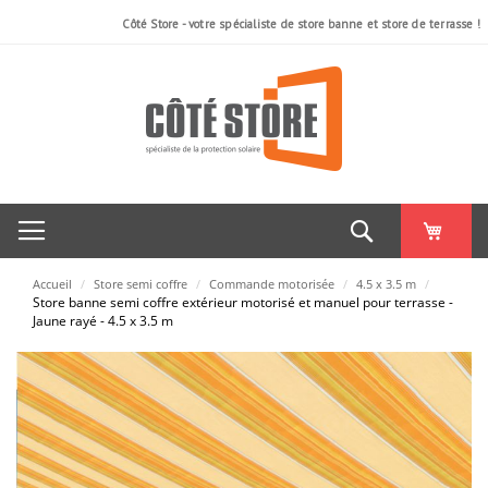
Côté Store - votre spécialiste de store banne et store de terrasse !
Rechercher
Accueil
/
Store semi coffre
/
Commande motorisée
/
4.5 x 3.5 m
/
Store banne semi coffre extérieur motorisé et manuel pour terrasse -
Jaune rayé - 4.5 x 3.5 m
Skip
to
the
end
of
the
images