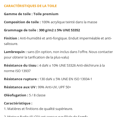
CARACTÉRISTIQUES DE LA TOILE
Gamme de toile : Toile premium
Composition de toile :
100% acrylique teinté dans la masse
Grammage de toile : 300 g/m2 ± 5% UNE 53352
Finition :
Anti-humidité et anti-fongique. Enduit imperméable et anti-
salissure.
Lambrequin :
sans (En option, non inclus dans l'offre. Nous contacter
pour obtenir la tarification de la plus-valu)
Résistance du tissu :
4 daN ± 10% UNE 53326 Anti-déchirure à la
norme ISO 13937
Résistance rupture :
130 daN ± 5% UNE EN ISO 13934-1
Résistance aux UV :
99% Anti-UV, UPF 50+
Oléofugation :
5 / 8 classe
Caractéristique :
1. Matières et finitions de qualité supérieure.
2. Moteur Radio (SI CSI) est conçus par filiale de Somfy.