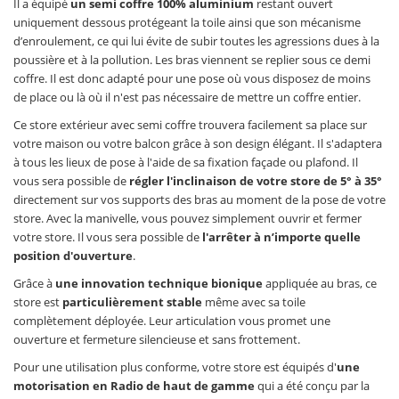
Il a équipé
un semi coffre 100% aluminium
restant ouvert
uniquement dessous protégeant la toile ainsi que son mécanisme
d’enroulement, ce qui lui évite de subir toutes les agressions dues à la
poussière et à la pollution. Les bras viennent se replier sous ce demi
coffre. Il est donc adapté pour une pose où vous disposez de moins
de place ou là où il n'est pas nécessaire de mettre un coffre entier.
Ce store extérieur avec semi coffre trouvera facilement sa place sur
votre maison ou votre balcon grâce à son design élégant. Il s'adaptera
à tous les lieux de pose à l'aide de sa fixation façade ou plafond. Il
vous sera possible de
régler l'inclinaison de votre store de 5° à 35°
directement sur vos supports des bras au moment de la pose de votre
store. Avec la manivelle, vous pouvez simplement ouvrir et fermer
votre store. Il vous sera possible de
l'arrêter à n’importe quelle
position d'ouverture
.
Grâce à
une innovation technique bionique
appliquée au bras, ce
store est
particulièrement stable
même avec sa toile
complètement déployée. Leur articulation vous promet une
ouverture et fermeture silencieuse et sans frottement.
Pour une utilisation plus conforme, votre store est équipés d'
une
motorisation en Radio de haut de gamme
qui a été conçu par la