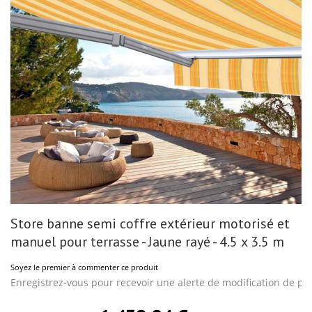
gallery
Skip
Store banne semi coffre extérieur motorisé et
to
the
manuel pour terrasse - Jaune rayé - 4.5 x 3.5 m
beginning
of
Soyez le premier à commenter ce produit
the
images
Enregistrez-vous pour recevoir une alerte de modification de pri
gallery