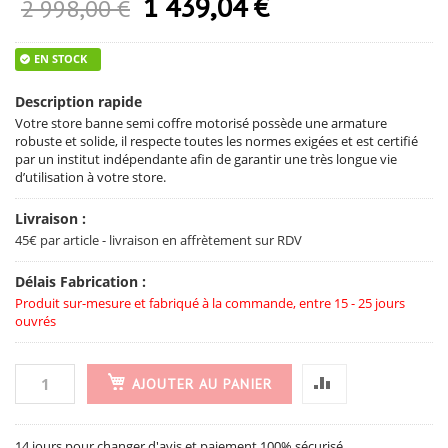
1 439,04 €
Prix Spécial
2 998,00 €
EN STOCK
Description rapide
Votre store banne semi coffre motorisé possède une armature
robuste et solide, il respecte toutes les normes exigées et est certifié
par un institut indépendante afin de garantir une très longue vie
d’utilisation à votre store.
Livraison :
45€ par article - livraison en affrètement sur RDV
Délais Fabrication :
Produit sur-mesure et fabriqué à la commande, entre 15 - 25 jours
ouvrés
AJOUTER AU PANIER
14 jours pour changer d'avis et paiement 100% sécurisé