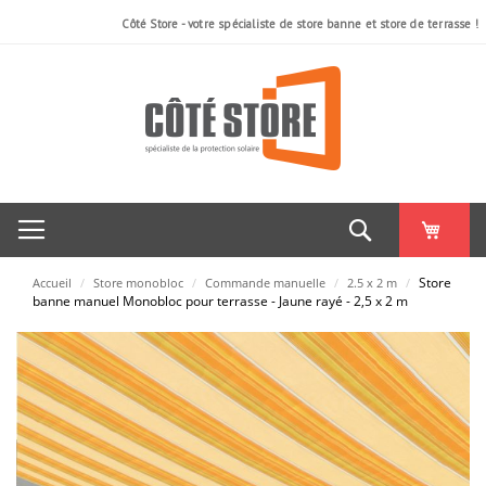
Côté Store - votre spécialiste de store banne et store de terrasse !
Rechercher
Store
Accueil
/
Store monobloc
/
Commande manuelle
/
2.5 x 2 m
/
banne manuel Monobloc pour terrasse - Jaune rayé - 2,5 x 2 m
Skip
to
the
end
of
the
images
gallery