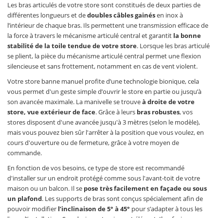
Les bras articulés de votre store sont constitués de deux parties de
différentes longueurs et de
doubles câbles gainés
en inox à
l’intérieur de chaque bras. Ils permettent une transmission efficace de
la force à travers le mécanisme articulé central et garantit
la bonne
stabilité de la toile tendue de votre store
. Lorsque les bras articulé
se plient, la pièce du mécanisme articulé central permet une flexion
silencieuse et sans frottement, notamment en cas de vent violent.
Votre store banne manuel profite d’une technologie bionique, cela
vous permet d'un geste simple d’ouvrir le store en partie ou jusqu’à
son avancée maximale. La manivelle se trouve
à droite de votre
store, vue extérieur de face
. Grâce à leurs
bras robustes
, vos
stores disposent d'une avancée jusqu'à 3 mètres (selon le modèle),
mais vous pouvez bien sûr l'arrêter à la position que vous voulez, en
cours d'ouverture ou de fermeture, grâce à votre moyen de
commande.
En fonction de vos besoins, ce type de store est recommandé
d'installer sur un endroit protégé comme sous l'avant-toit de votre
maison ou un balcon. Il se
pose très facilement en façade ou sous
un plafond
. Les supports de bras sont conçus spécialement afin de
pouvoir modifier
l’inclinaison de 5° à 45°
pour s’adapter à tous les