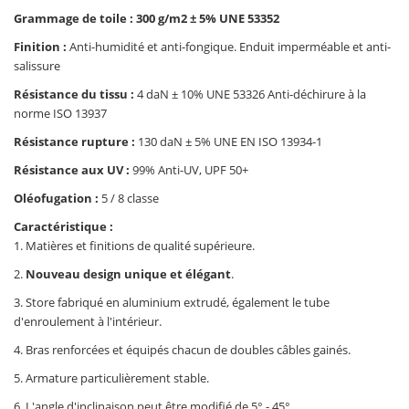
Grammage de toile : 300 g/m2 ± 5% UNE 53352
Finition :
Anti-humidité et anti-fongique. Enduit imperméable et anti-
salissure
Résistance du tissu :
4 daN ± 10% UNE 53326 Anti-déchirure à la
norme ISO 13937
Résistance rupture :
130 daN ± 5% UNE EN ISO 13934-1
Résistance aux UV :
99% Anti-UV, UPF 50+
Oléofugation :
5 / 8 classe
Caractéristique :
1. Matières et finitions de qualité supérieure.
2.
Nouveau design unique et élégant
.
3. Store fabriqué en aluminium extrudé, également le tube
d'enroulement à l'intérieur.
4. Bras renforcées et équipés chacun de doubles câbles gainés.
5. Armature particulièrement stable.
6. L'angle d'inclinaison peut être modifié de 5° - 45°.