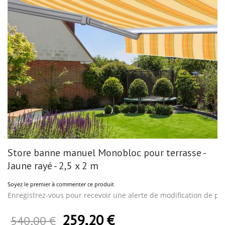
Skip
Store banne manuel Monobloc pour terrasse -
to
the
Jaune rayé - 2,5 x 2 m
beginning
of
Soyez le premier à commenter ce produit
the
images
Enregistrez-vous pour recevoir une alerte de modification de pri
gallery
259,20 €
Prix Spécial
540,00 €