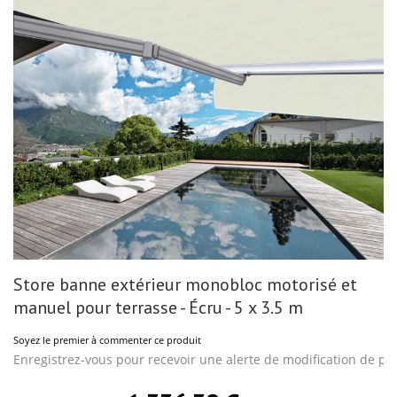
gallery
Skip
Store banne extérieur monobloc motorisé et
to
the
manuel pour terrasse - Écru - 5 x 3.5 m
beginning
of
Soyez le premier à commenter ce produit
the
images
Enregistrez-vous pour recevoir une alerte de modification de pri
gallery