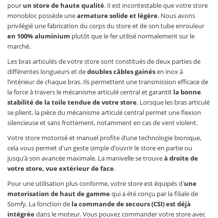
pour
un store de haute qualité
. Il est incontestable que votre store
monobloc possède une
armature solide et légère
. Nous avons
privilégié une fabrication du corps du store et de son tube enrouleur
en 100% aluminium
plutôt que le fer utilisé normalement sur le
marché.
Les bras articulés de votre store sont constitués de deux parties de
différentes longueurs et de
doubles câbles gainés
en inox à
l’intérieur de chaque bras. Ils permettent une transmission efficace de
la force à travers le mécanisme articulé central et garantit
la bonne
stabilité de la toile tendue de votre store
. Lorsque les bras articulé
se plient, la pièce du mécanisme articulé central permet une flexion
silencieuse et sans frottement, notamment en cas de vent violent.
Votre store motorisé et manuel profite d’une technologie bionique,
cela vous permet d'un geste simple d’ouvrir le store en partie ou
jusqu’à son avancée maximale. La manivelle se trouve
à droite de
votre store, vue extérieur de face
.
Pour une utilisation plus conforme, votre store est équipés d'
une
motorisation de haut de gamme
qui a été conçu par la filiale de
Somfy. La fonction de
la commande de secours (CSI) est déjà
intégrée
dans le moteur. Vous pouvez commander votre store avec