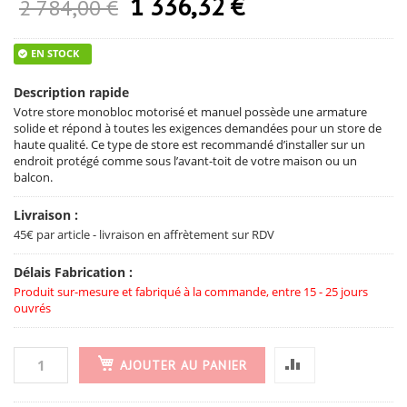
1 336,32 €
Prix Spécial
2 784,00 €
EN STOCK
Description rapide
Votre store monobloc motorisé et manuel possède une armature
solide et répond à toutes les exigences demandées pour un store de
haute qualité. Ce type de store est recommandé d’installer sur un
endroit protégé comme sous l’avant-toit de votre maison ou un
balcon.
Livraison :
45€ par article - livraison en affrètement sur RDV
Délais Fabrication :
Produit sur-mesure et fabriqué à la commande, entre 15 - 25 jours
ouvrés
AJOUTER AU PANIER