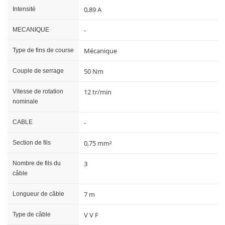
0,89 A
Intensité
-
MECANIQUE
Mécanique
Type de fins de course
50 Nm
Couple de serrage
12 tr/min
Vitesse de rotation
nominale
-
CABLE
0,75 mm²
Section de fils
3
Nombre de fils du
câble
7 m
Longueur de câble
V V F
Type de câble