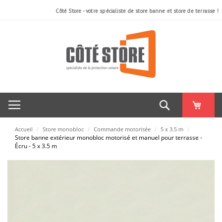
Côté Store - votre spécialiste de store banne et store de terrasse !
Rechercher
Accueil
/
Store monobloc
/
Commande motorisée
/
5 x 3.5 m
/
Store banne extérieur monobloc motorisé et manuel pour terrasse -
Écru - 5 x 3.5 m
Skip
to
the
end
of
the
images