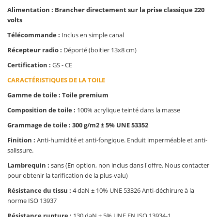
Alimentation : Brancher directement sur la prise classique 220
volts
Télécommande :
Inclus en simple canal
Récepteur radio :
Déporté (boitier 13x8 cm)
Certification :
GS - CE
CARACTÉRISTIQUES DE LA TOILE
Gamme de toile : Toile premium
Composition de toile :
100% acrylique teinté dans la masse
Grammage de toile : 300 g/m2 ± 5% UNE 53352
Finition :
Anti-humidité et anti-fongique. Enduit imperméable et anti-
salissure.
Lambrequin :
sans (En option, non inclus dans l'offre. Nous contacter
pour obtenir la tarification de la plus-valu)
Résistance du tissu :
4 daN ± 10% UNE 53326 Anti-déchirure à la
norme ISO 13937
Résistance rupture :
130 daN ± 5% UNE EN ISO 13934-1