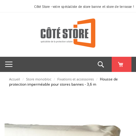
Côté Store - votre spécialiste de store banne et store de terrasse !
Rechercher
Housse de
Accueil
/
Store monobloc
/
Fixations et accessoires
/
protection imperméable pour stores bannes - 3,6 m
Skip
to
the
end
of
the
images
gallery