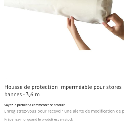
Skip
Housse de protection imperméable pour stores
to
the
bannes - 3,6 m
beginning
of
Soyez le premier à commenter ce produit
the
images
Enregistrez-vous pour recevoir une alerte de modification de pri
gallery
Prévenez-moi quand le produit est en stock