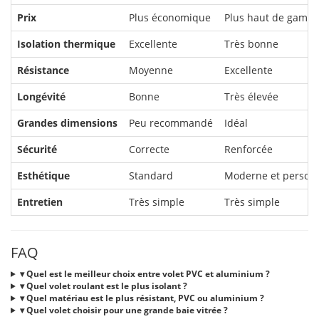
:
Prix
Plus économique
Plus haut de gamm
volet
PVC
Isolation thermique
Excellente
Très bonne
et
volet
Résistance
Moyenne
Excellente
aluminium
Longévité
Bonne
Très élevée
Grandes dimensions
Peu recommandé
Idéal
Sécurité
Correcte
Renforcée
Esthétique
Standard
Moderne et personn
Entretien
Très simple
Très simple
FAQ
▾ Quel est le meilleur choix entre volet PVC et aluminium ?
▾ Quel volet roulant est le plus isolant ?
▾ Quel matériau est le plus résistant, PVC ou aluminium ?
▾ Quel volet choisir pour une grande baie vitrée ?