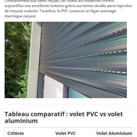
Contrairement aux idées reçues, les volets alu modernes offrent
aujourd’hui une excellente isolation grâce aux lames double paroi injectées
de mousse isolante. Toutefois, le PVC conserve un léger avantage
thermique naturel.
Tableau comparatif : volet PVC vs volet
aluminium
Tableau
Critères
Volet PVC
Volet Aluminium
comparatif