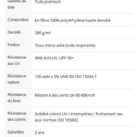
Toile premium
Gamme de
toile
En fibre 100% polyéthylène haute densité
Composition
280 g/m²
Densité
Tissu micro-aéré (toile respirante)
Finition
99% Anti-UV, UPF 50+
Résistance
aux UV
130 daN ± 5% UNE EN ISO 13934-1
Résistance
rupture
Résiste à des vents de 60-80km/h
Résistance
du tissu
Solidité coloris UV / intempéries / frottement sec
Résistance
aux normes ISO 105B02
des coloris
2 ans
Garanties