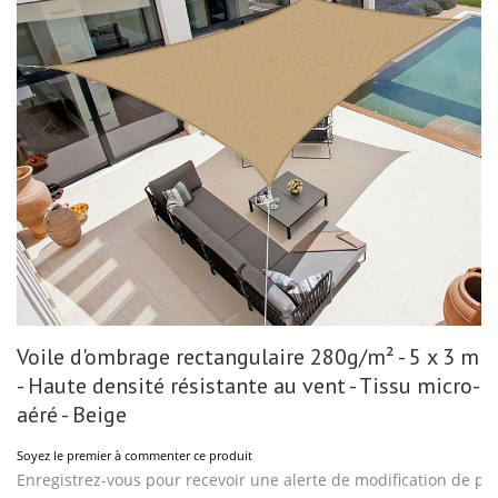
gallery
Skip
Voile d'ombrage rectangulaire 280g/m² - 5 x 3 m
to
the
- Haute densité résistante au vent - Tissu micro-
beginning
of
aéré - Beige
the
images
Soyez le premier à commenter ce produit
gallery
Enregistrez-vous pour recevoir une alerte de modification de pri