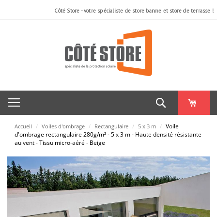
Côté Store - votre spécialiste de store banne et store de terrasse !
Rechercher
Voile
Accueil
/
Voiles d'ombrage
/
Rectangulaire
/
5 x 3 m
/
d'ombrage rectangulaire 280g/m² - 5 x 3 m - Haute densité résistante
au vent - Tissu micro-aéré - Beige
Skip
to
the
end
of
the
images