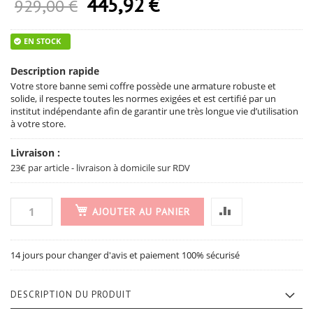
445,92 €
Prix Spécial
929,00 €
EN STOCK
Description rapide
Votre store banne semi coffre possède une armature robuste et
solide, il respecte toutes les normes exigées et est certifié par un
institut indépendante afin de garantir une très longue vie d’utilisation
à votre store.
Livraison :
23€ par article - livraison à domicile sur RDV
AJOUTER AU PANIER
14 jours pour changer d'avis et paiement 100% sécurisé
DESCRIPTION DU PRODUIT