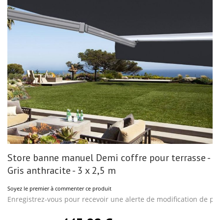
gallery
Skip
Store banne manuel Demi coffre pour terrasse -
to
the
Gris anthracite - 3 x 2,5 m
beginning
of
Soyez le premier à commenter ce produit
the
images
Enregistrez-vous pour recevoir une alerte de modification de pri
gallery