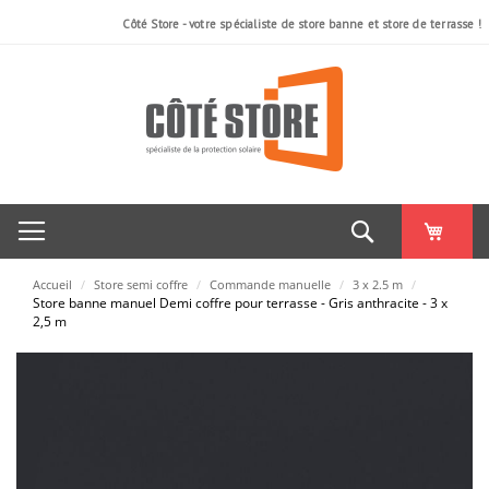
Côté Store - votre spécialiste de store banne et store de terrasse !
Rechercher
Accueil
/
Store semi coffre
/
Commande manuelle
/
3 x 2.5 m
/
Store banne manuel Demi coffre pour terrasse - Gris anthracite - 3 x
2,5 m
Skip
to
the
end
of
the
images