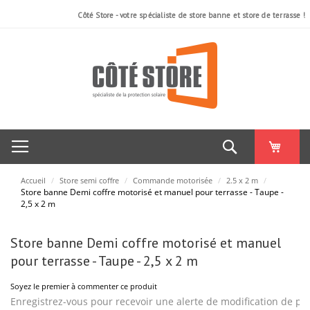
Côté Store - votre spécialiste de store banne et store de terrasse !
Rechercher
Accueil
/
Store semi coffre
/
Commande motorisée
/
2.5 x 2 m
/
Store banne Demi coffre motorisé et manuel pour terrasse - Taupe -
2,5 x 2 m
Skip
Skip
Store banne Demi coffre motorisé et manuel
to
to
the
the
pour terrasse - Taupe - 2,5 x 2 m
end
beginning
of
of
Soyez le premier à commenter ce produit
the
the
images
images
Enregistrez-vous pour recevoir une alerte de modification de pri