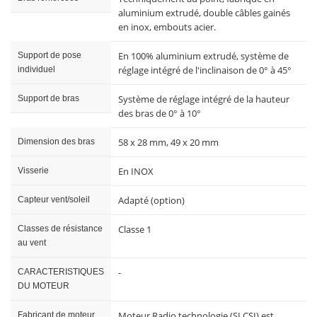
aluminium extrudé, double câbles gainés
en inox, embouts acier.
En 100% aluminium extrudé, système de
Support de pose
réglage intégré de l'inclinaison de 0° à 45°
individuel
Système de réglage intégré de la hauteur
Support de bras
des bras de 0° à 10°
58 x 28 mm, 49 x 20 mm
Dimension des bras
En INOX
Visserie
Adapté (option)
Capteur vent/soleil
Classe 1
Classes de résistance
au vent
-
CARACTERISTIQUES
DU MOTEUR
Moteur Radio technologie (SI CSI) est
Fabricant de moteur