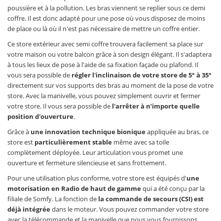
poussière et à la pollution. Les bras viennent se replier sous ce demi
coffre. Il est donc adapté pour une pose où vous disposez de moins
de place ou là où il n'est pas nécessaire de mettre un coffre entier.
Ce store extérieur avec semi coffre trouvera facilement sa place sur
votre maison ou votre balcon grâce à son design élégant. Il s'adaptera
à tous les lieux de pose à l'aide de sa fixation façade ou plafond. Il
vous sera possible de
régler l'inclinaison de votre store de 5° à 35°
directement sur vos supports des bras au moment de la pose de votre
store. Avec la manivelle, vous pouvez simplement ouvrir et fermer
votre store. Il vous sera possible de
l'arrêter à n’importe quelle
position d'ouverture
.
Grâce à
une innovation technique bionique
appliquée au bras, ce
store est
particulièrement stable
même avec sa toile
complètement déployée. Leur articulation vous promet une
ouverture et fermeture silencieuse et sans frottement.
Pour une utilisation plus conforme, votre store est équipés d'
une
motorisation en Radio de haut de gamme
qui a été conçu par la
filiale de Somfy. La fonction de
la commande de secours (CSI) est
déjà intégrée
dans le moteur. Vous pouvez commander votre store
avec la télécommande et la manivelle que nous vous fournissons