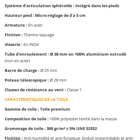
Système d’articulation sphéroïde : Intégré dans les pieds
Hauteur pied : Micro-réglage de 0 à 5 cm
Armature :
En acier
Finition :
Thermo laquage
Visserie :
En INOX
Tube d'enroulement : Ø 38 mm en 100% aluminium extrudé
(non en acier)
Barre de charge :
Ø 25 mm
Poteau télescopique :
Ø 28 mm
Classes de résistance au vent :
Classe 1
CARACTÉRISTIQUES DE LA TOILE
Gamme de toile : Toile premium
Composition de toile :
100% polyester teinté dans la masse
Grammage de toile : 300 gr/m² ± 5% UNE 53352
Finition :
Anti-humidité et anti-fongique. Enduit imperméable et anti-