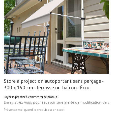
gallery
Skip
Store à projection autoportant sans perçage -
to
the
300 x 150 cm - Terrasse ou balcon - Écru
beginning
of
Soyez le premier à commenter ce produit
the
images
Enregistrez-vous pour recevoir une alerte de modification de pri
gallery
Prévenez-moi quand le produit est en stock