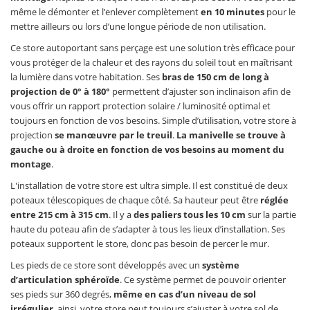
même le démonter et l’enlever complètement
en 10 minutes
pour le
mettre ailleurs ou lors d’une longue période de non utilisation.
Ce store autoportant sans perçage est une solution très efficace pour
vous protéger de la chaleur et des rayons du soleil tout en maîtrisant
la lumière dans votre habitation. Ses
bras de 150 cm de long à
projection de 0° à 180°
permettent d’ajuster son inclinaison afin de
vous offrir un rapport protection solaire / luminosité optimal et
toujours en fonction de vos besoins. Simple d’utilisation, votre store à
projection
se manœuvre par le treuil
.
La manivelle se trouve à
gauche ou à droite en fonction de vos besoins au moment du
montage
.
L'installation de votre store est ultra simple. Il est constitué de deux
poteaux télescopiques de chaque côté. Sa hauteur peut être
réglée
entre 215 cm à 315 cm
. Il y a
des paliers tous les 10 cm
sur la partie
haute du poteau afin de s’adapter à tous les lieux d’installation. Ses
poteaux supportent le store, donc pas besoin de percer le mur.
Les pieds de ce store sont développés avec un
système
d’articulation sphéroïde
. Ce système permet de pouvoir orienter
ses pieds sur 360 degrés,
même en cas d’un niveau de sol
irrégulier
, ainsi, votre store peut toujours s’ajuster à votre sol de