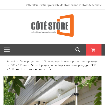
Côté Store - votre spécialiste de store banne et store de terrasse !
Rechercher
Accueil
/
Store projection
/
Store à projection autoportant sans perçage
Store à projection autoportant sans perçage - 300
/
300 x 150 cm
/
x 150 cm - Terrasse ou balcon - Écru
Skip
to
the
end
of
the
images