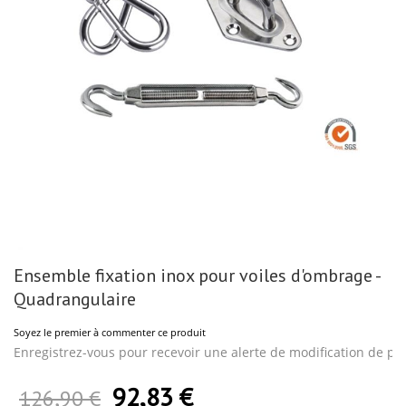
Skip
Ensemble fixation inox pour voiles d'ombrage -
to
the
Quadrangulaire
beginning
of
Soyez le premier à commenter ce produit
the
images
Enregistrez-vous pour recevoir une alerte de modification de pri
gallery
92,83 €
Prix Spécial
126,90 €