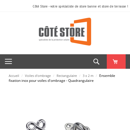
Côté Store - votre spécialiste de store banne et store de terrasse !
Rechercher
Ensemble
Accueil
/
Voiles d'ombrage
/
Rectangulaire
/
3 x 2 m
/
fixation inox pour voiles d'ombrage - Quadrangulaire
Skip
to
the
end
of
the
images
gallery